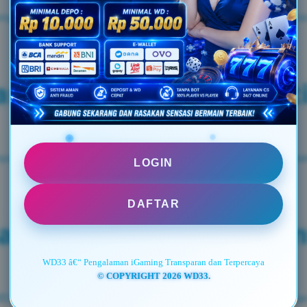
ingga kamu tidak perlu bingung mencari tombol atau menu. Co
si & Update Game Set
ikan informasi terbaru seputar game populer, tips bermain,
LOGIN
DAFTAR
tabil dan Terpercaya u
WD33 â€“ Pengalaman iGaming Transparan dan Terpercaya
© COPYRIGHT 2026 WD33.
WD33 siap memberikan pengalaman bermain yang nyaman dan a