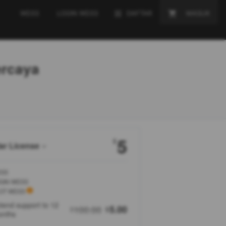
WD33
LOGIN WD33
DAFTAR
MASUK
ercaya
5
$
ar License
88
lar License
$
SELECTED
luded:
33
luded:
 slot online gacor, jangan lewatkan
GIN WD33
luded:
OT WD33
mpatan emas bermain di WD33 hari ini.
tend support to 12
100.00
5.00
$
$
nths