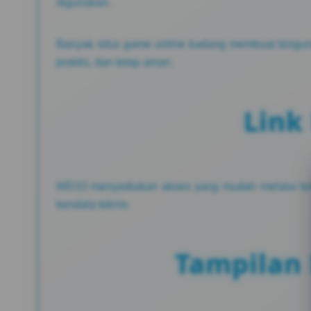
digunakan.
Banyak situs game online kadang membuat bingung,
praktis, dan tetap aman.
Link
WD33 menyediakan akses yang mudah melalui kom
kendala teknis.
Tampilan