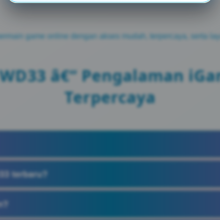
bermain game online dengan akses mudah, terpercaya, serta l
 WD33 â€“ Pengalaman iGa
Terpercaya
ang menghadirkan berbagai pilihan permainan dengan
33 terbaru?
esmi terbaru yang selalu diperbarui agar tetap muda
n?