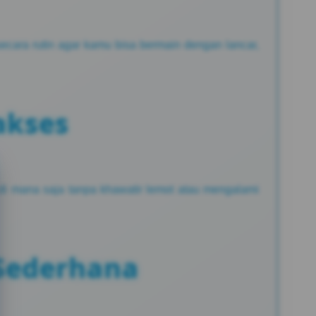
ecara rutin agar kamu bisa bermain dengan lancar,
akses
 mana saja tanpa khawatir lemot atau mengalami
Sederhana