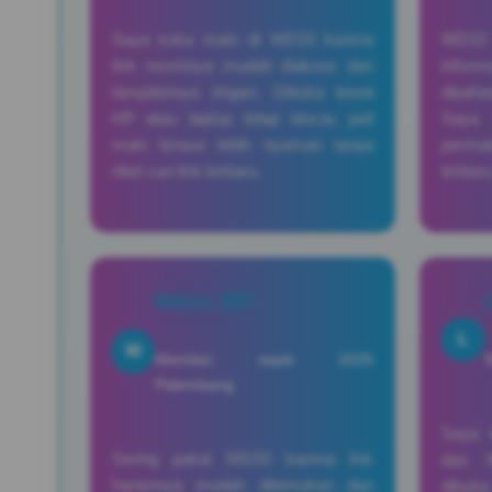
Saya suka main di WD33 karena
WD33
link resminya mudah diakses dan
info
tampilannya ringan. Dibuka lewat
dipah
HP atau laptop tetap lancar, jadi
Saya 
main terasa lebih nyaman tanpa
permai
ribet cari link terbaru.
terbar
Wahyu_IDR
L
W
Member sejak 2026
Palembang
Saya l
Sering pakai WD33 karena link
dan W
hariannya mudah ditemukan dan
dibuk