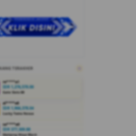
NANG TERAKHIR
re****a1
IDR 1,276,570.00
Gate Slots 88
al****a8
IDR 1,966,378.04
Lucky Twins Nexus
sa****a0
IDR 377,309.88
Mahjong Ways Black