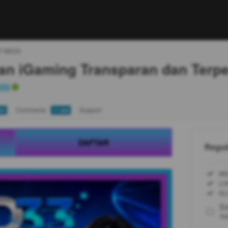
T WD33
n iGaming Transparan dan Terp
33
Comments
Support
01
17.945
DAFTAR
Regul
Regu
Inc
WD
Inc
Situs
LO
Inc
SL
kese
Ex
mo
V