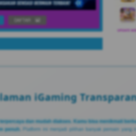
DAFTAR
UPDATE W
laman iGaming Transparan
erpercaya dan mudah diakses. Kamu bisa menikmati berbag
am penuh.
Platform ini menjadi pilihan banyak pemain yang i